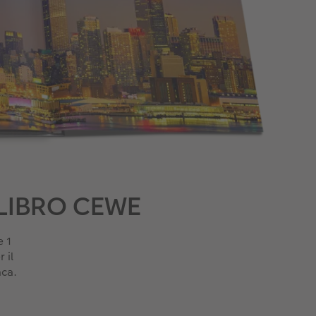
OLIBRO CEWE
e 1
 il
ca.