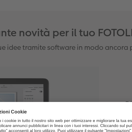
tante novità per il tuo FOT
tue idee tramite software in modo ancora
Di
f