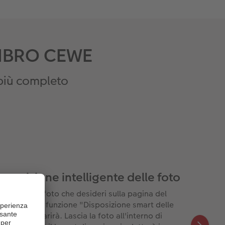
OLIBRO CEWE
 più completo
sposizione intelligente delle foto
Trascina le foto che desideri sulla pagina del
otolibro e la funzione "Disposizione smart delle
foto" apparirà. Lascia la foto all'interno di