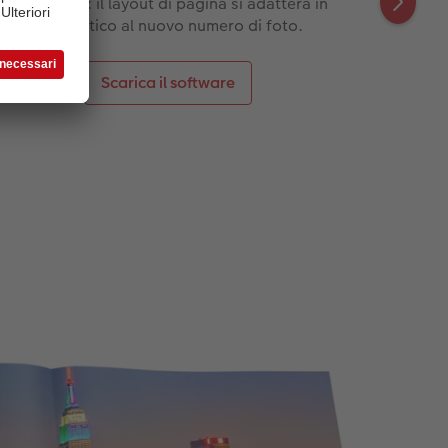
quest'area: il layout di pagina si adatterà in
automatico al nuovo numero di foto.
Scarica il software