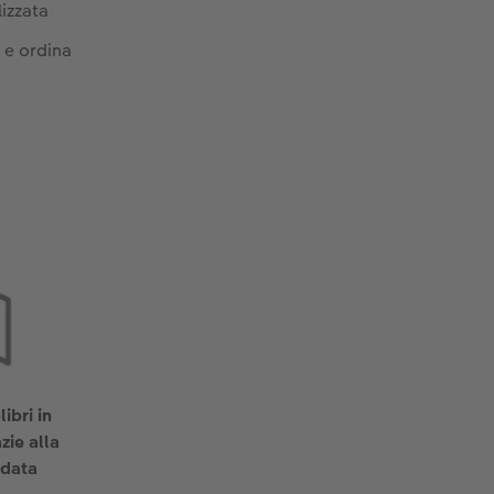
izzata
e e ordina
libri in
zie alla
idata