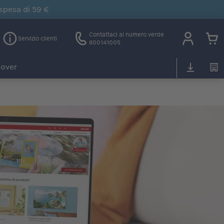
 spesa di 59 €
Contattaci al numero verde
Servizio clienti
800141005
over