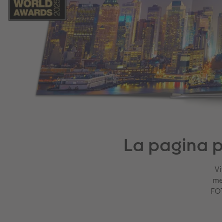
La pagina 
Vi
me
FO