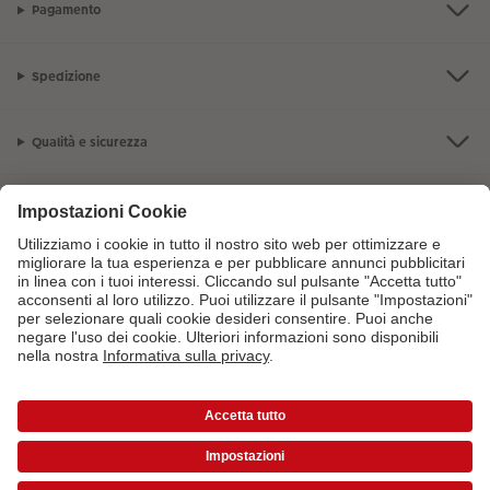
Pagamento
Spedizione
Qualità e sicurezza
Servizio clienti
L'azienda CEWE
I nostri prodotti
Per maggiori informazioni sui prodotti o sugli ordini puoi chiamarci al
numero gratuito
800141005
dal lunedì alla domenica 9:00 - 20:00
*Tutti i prezzi si intendono IVA inclusa ed eventuali spese di spedizione escluse come