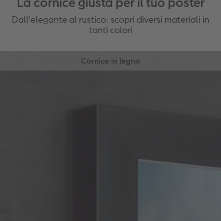
La cornice giusta per il tuo poster
Grammatura: 237 g/m²
Dall'elegante al rustico: scopri diversi materiali in
tanti colori
Cornice in legno
Aspetto caldo e rustico
Crea un quadro dall'aspetto naturale.
Vero legno proveniente da foreste
sostenibili