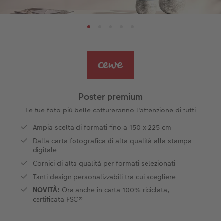
Finiture
Box portafoto
Collage foto
Tipi di carta
Scuola & ufficio
Cartoline spedizione diretta
guri
Come funziona
Set di foto
hexxas
Come ordinare
Prodotti tessili
Come ordinare
Foto adesivi
Plexiglas
Cover
Tipi di carta
Art prints
Alluminio Dibond
Art prints
 & App
Poster premium
Poster premium
Gallery print
Le tue foto più belle cattureranno l'attenzione di tutti
to dm
Ampia scelta di formati fino a 150 x 225 cm
Come ordinare
Forex
Dalla carta fotografica di alta qualità alla stampa
digitale
Foto istantanee
Foto su legno
Cornici di alta qualità per formati selezionati
Tanti design personalizzabili tra cui scegliere
Mosaico
NOVITÀ:
Ora anche in carta 100% riciclata,
certificata FSC®
Come ordinare