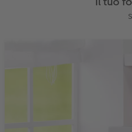
Il tuo 
S