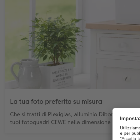
La tua foto preferita su misura
Che si tratti di Plexiglas, alluminio Dibond, panne
tuoi fotoquadri CEWE nella dimensione che desider