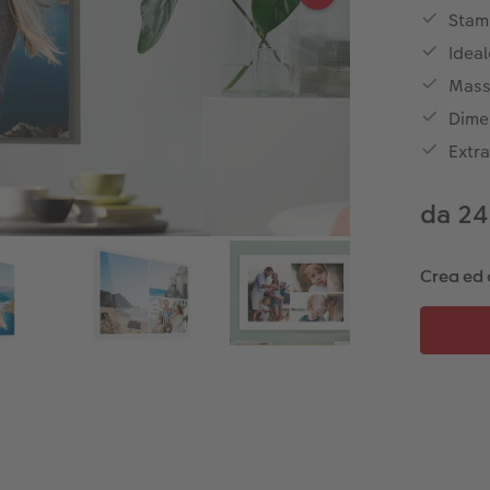
Stamp
Ideal
Massi
Dime
Extr
da 24
Crea ed 