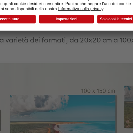
Panoramica dei formati
la varietà dei formati, da 20x20 cm a 10