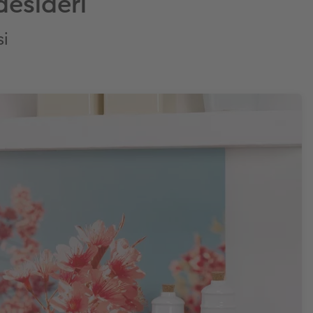
desideri
si