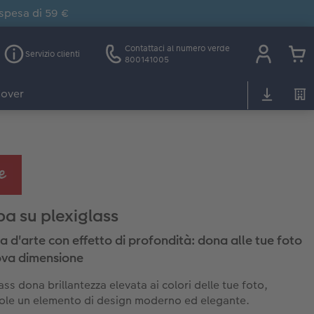
 spesa di 59 €
Contattaci al numero verde
Servizio clienti
800141005
over
a su plexiglass
a d'arte con effetto di profondità: dona alle tue foto
ova dimensione
lass dona brillantezza elevata ai colori delle tue foto,
le un elemento di design moderno ed elegante.