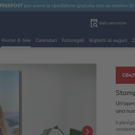
FREEPOST
per avere la spedizione gratuita con un minimo di
Stato dell'ordine
Poster & tele
Calendari
Fotoregali
Biglietti di auguri
C
Stamp
Un'oper
una nu
Il plexig
rendendo