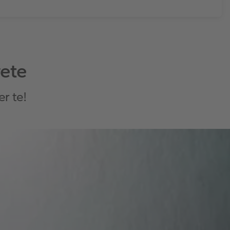
rete
er te!