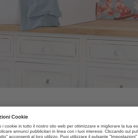
llo in forex o gallery print: da CEWE produciamo i
i.