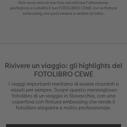
guri
Come funziona
Set di foto
hexxas
Come ordinare
Prodotti tessili
Come ordinare
Non sono solo le tue foto ad attirare l'attenzione:
perfeziona e nobilita il tuo FOTOLIBRO CEWE con le finiture
embossing che puoi vedere e sentire al tatto.
Foto adesivi
Plexiglas
Cover
Tipi di carta
Art prints
Alluminio Dibond
Art prints
 & App
Poster premium
Gallery print
to dm
Come ordinare
Forex
Rivivere un viaggio: gli highlights del
Foto istantanee
Foto su legno
FOTOLIBRO CEWE
I viaggi importanti meritano di essere ricordati e
Mosaico
vissuti per sempre. Scopri questo meraviglioso
fotolibro di un viaggio in Slovacchia, con una
Come ordinare
copertina con finitura embossing che rende il
fotolibro elegante e molto professionale.