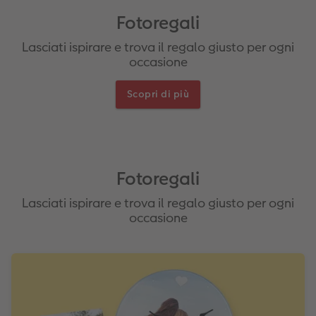
guri
Come funziona
Set di foto
hexxas
Come ordinare
Prodotti tessili
Come ordinare
Fotoregali
Foto adesivi
Plexiglas
Cover
Tipi di carta
Lasciati ispirare e trova il regalo giusto per ogni
occasione
Art prints
Alluminio Dibond
Art prints
 & App
Scopri di più
Poster premium
Gallery print
to dm
Come ordinare
Forex
Fotoregali
Foto istantanee
Foto su legno
Lasciati ispirare e trova il regalo giusto per ogni
Mosaico
occasione
Come ordinare