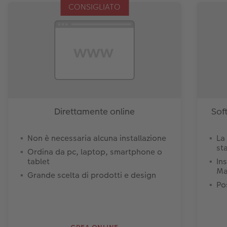
CONSIGLIATO
Direttamente online
Sof
Non è necessaria alcuna installazione
La
st
Ordina da pc, laptop, smartphone o
tablet
In
Ma
Grande scelta di prodotti e design
Pos