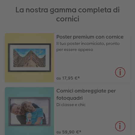
guri
Come funziona
Set di foto
hexxas
Come ordinare
Prodotti tessili
Come ordinare
La nostra gamma completa di
cornici
Foto adesivi
Plexiglas
Cover
Tipi di carta
Art prints
Alluminio Dibond
Art prints
Poster premium con cornice
 & App
Il tuo poster incorniciato, pronto
Poster premium
Gallery print
per essere appeso
to dm
Come ordinare
Forex
Foto istantanee
Foto su legno
17,95 €
*
da
Mosaico
Cornici ombreggiate per
fotoquadri
Come ordinare
Di classe e chic
59,90 €
*
da