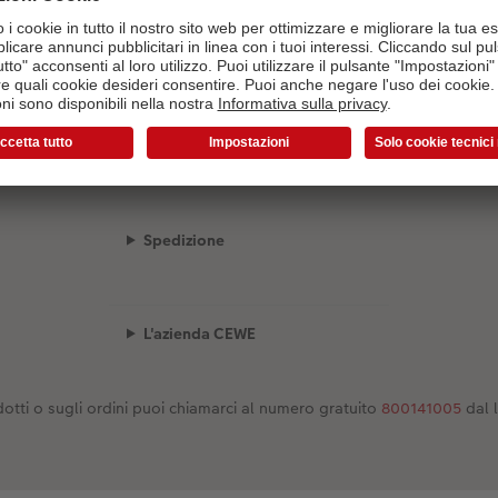
Il configuratore sta caricando...
Spedizione
L'azienda CEWE
otti o sugli ordini puoi chiamarci al numero gratuito
800141005
dal 