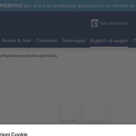
FREEPOST
per avere la spedizione gratuita con un minimo di
Stato dell'ordine
Poster & tele
Calendari
Fotoregali
Biglietti di auguri
C
nfiguratore cartoline postali XL