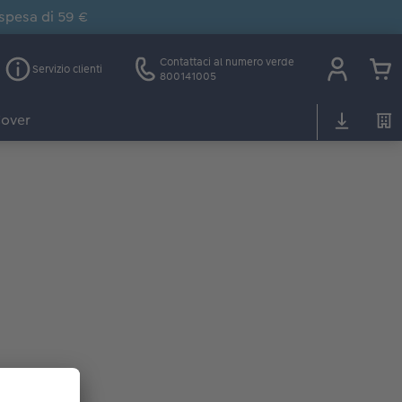
 spesa di 59 €
Contattaci al numero verde
Servizio clienti
800141005
over