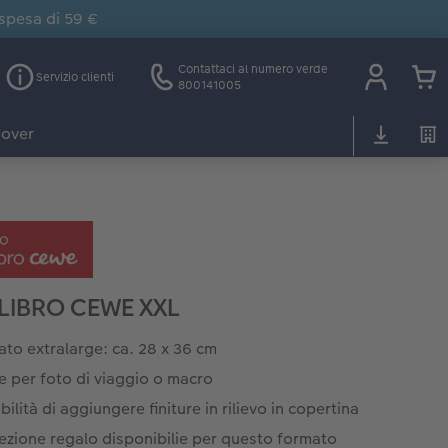
 spesa di 59 €
Contattaci al numero verde
Servizio clienti
800141005
over
LIBRO CEWE XXL
to extralarge: ca. 28 x 36 cm
e per foto di viaggio o macro
bilità di aggiungere finiture in rilievo in copertina
ezione regalo disponibilie per questo formato