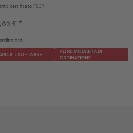
tto certificato FSC®
,85 €
*
ordina ora: