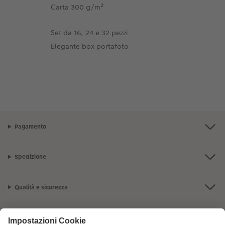
Carta 300 g/m²
Set da 16, 24 e 32 pezzi
Elegante box portafoto
Pagamento
Spedizione
Qualità e sicurezza
Servizio clienti