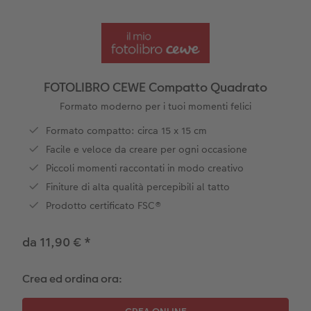
guri
Come funziona
Set di foto
hexxas
Come ordinare
Prodotti tessili
Come ordinare
Foto adesivi
Plexiglas
Cover
Tipi di carta
Art prints
Alluminio Dibond
Art prints
 & App
FOTOLIBRO CEWE Compatto Quadrato
Poster premium
Gallery print
Formato moderno per i tuoi momenti felici
to dm
Formato compatto: circa 15 x 15 cm
Come ordinare
Forex
Facile e veloce da creare per ogni occasione
Piccoli momenti raccontati in modo creativo
Foto istantanee
Foto su legno
Finiture di alta qualità percepibili al tatto
Prodotto certificato FSC®
Mosaico
Come ordinare
da 11,90 €
*
Crea ed ordina ora: