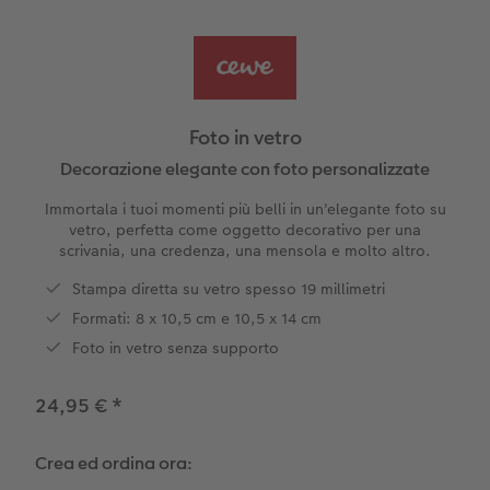
guri
Come funziona
Set di foto
hexxas
Come ordinare
Prodotti tessili
Come ordinare
Foto adesivi
Plexiglas
Cover
Tipi di carta
Art prints
Alluminio Dibond
Art prints
 & App
Foto in vetro
Poster premium
Gallery print
Decorazione elegante con foto personalizzate
to dm
Immortala i tuoi momenti più belli in un'elegante foto su
Come ordinare
Forex
vetro, perfetta come oggetto decorativo per una
scrivania, una credenza, una mensola e molto altro.
Foto istantanee
Foto su legno
Stampa diretta su vetro spesso 19 millimetri
Formati: 8 x 10,5 cm e 10,5 x 14 cm
Mosaico
Foto in vetro senza supporto
Come ordinare
24,95 €
*
Crea ed ordina ora: