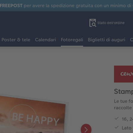
FREEPOST
per avere la spedizione gratuita con un minimo di
Stato dell'ordine
Poster & tele
Calendari
Fotoregali
Biglietti di auguri
C
Stam
Le tue f
raccolte
16, 2
Lato 