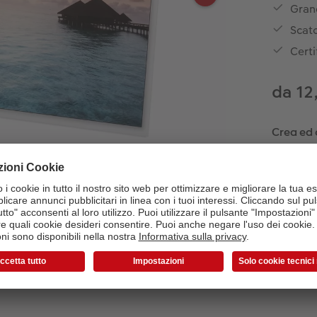
Grand
Scato
Certi
da 12
Crea ed 