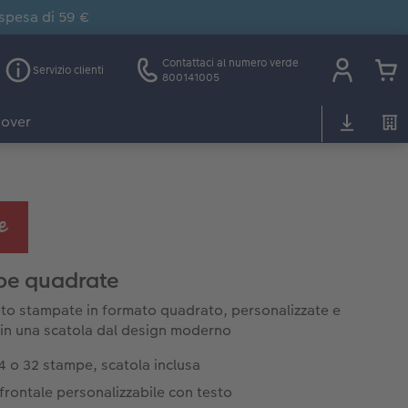
 spesa di 59 €
Contattaci al numero verde
Servizio clienti
800141005
over
pe quadrate
oto stampate in formato quadrato, personalizzate e
 in una scatola dal design moderno
4 o 32 stampe, scatola inclusa
frontale personalizzabile con testo