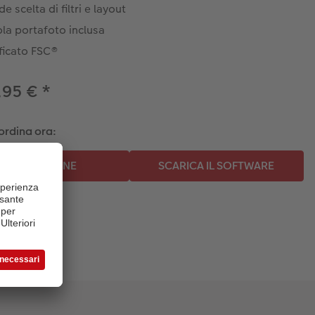
e scelta di filtri e layout
la portafoto inclusa
ficato FSC®
,95 €
*
ordina ora: