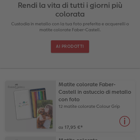
guri
Come funziona
Set di foto
hexxas
Come ordinare
Prodotti tessili
Come ordinare
Rendi la vita di tutti i giorni più
colorata
Foto adesivi
Plexiglas
Cover
Tipi di carta
Custodia in metallo con la tua foto preferita e acquerelli o
matite colorate Faber-Castell.
Art prints
Alluminio Dibond
Art prints
 & App
AI PRODOTTI
Poster premium
Gallery print
to dm
Come ordinare
Forex
Foto istantanee
Foto su legno
Matite colorate Faber-
Castell in astuccio di metallo
Mosaico
con foto
12 matite colorate Colour Grip
Come ordinare
17,95 €
*
da