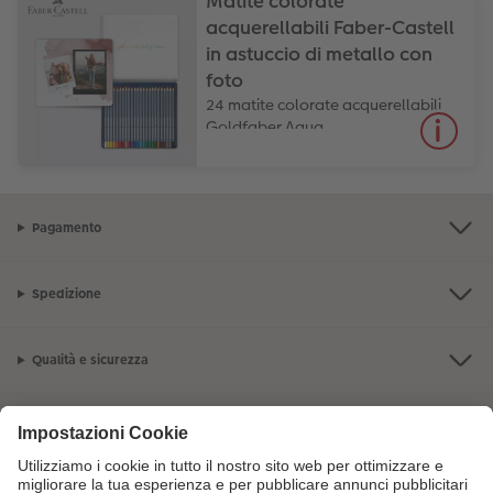
Matite colorate
acquerellabili Faber-Castell
in astuccio di metallo con
foto
24 matite colorate acquerellabili
Goldfaber Aqua
Pagamento
Spedizione
Qualità e sicurezza
Servizio clienti
L'azienda CEWE