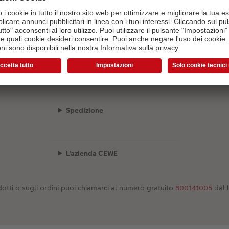
Il configuratore sta caricando...
Spedizione
L'azienda CEWE
otti o sugli ordini puoi chiamarci al numero gratuito
800141005
dal 