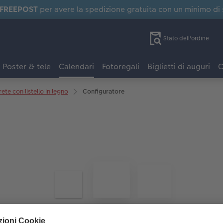
FREEPOST
per avere la spedizione gratuita con un minimo di
Stato dell'ordine
Poster & tele
Calendari
Fotoregali
Biglietti di auguri
C
ete con listello in legno
Configuratore