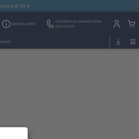
 spesa di 59 €
Contattaci al numero verde
Servizio clienti
800141005
over