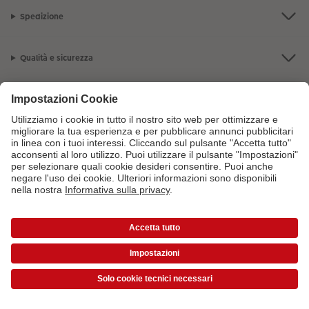
Spedizione
Qualità e sicurezza
Servizio clienti
L'azienda CEWE
I nostri prodotti
Per maggiori informazioni sui prodotti o sugli ordini puoi chiamarci al
numero gratuito
800141005
dal lunedì alla domenica 9:00 - 20:00
*Tutti i prezzi si intendono IVA inclusa ed eventuali spese di spedizione escluse come
da
listino prezzi
|
Termini e condizioni
|
Privacy
|
Info legali
|
Dichiarazione sull'accessibilità