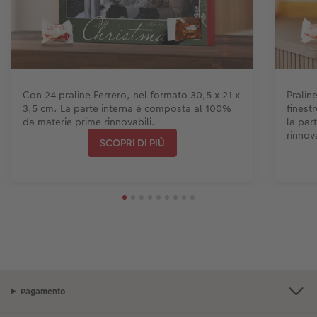
Con 24 praline Ferrero, nel formato 30,5 x 21 x
Pralin
3,5 cm. La parte interna è composta al 100%
finest
da materie prime rinnovabili.
la par
rinnova
SCOPRI DI PIÙ
Pagamento