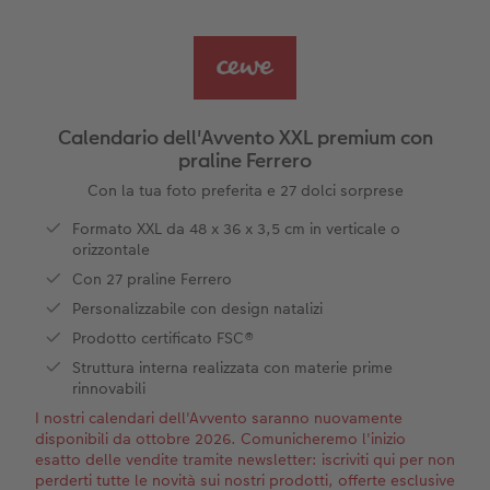
guri
Come funziona
Set di foto
hexxas
Come ordinare
Prodotti tessili
Come ordinare
Foto adesivi
Plexiglas
Cover
Tipi di carta
Art prints
Alluminio Dibond
Art prints
 & App
Calendario dell'Avvento XXL premium con
praline Ferrero
Poster premium
Gallery print
to dm
Con la tua foto preferita e 27 dolci sorprese
Come ordinare
Forex
Formato XXL da 48 x 36 x 3,5 cm in verticale o
orizzontale
Foto istantanee
Foto su legno
Con 27 praline Ferrero
Personalizzabile con design natalizi
Mosaico
Prodotto certificato FSC®
Struttura interna realizzata con materie prime
Come ordinare
rinnovabili
I nostri calendari dell'Avvento saranno nuovamente
disponibili da ottobre 2026. Comunicheremo l'inizio
esatto delle vendite tramite newsletter: iscriviti qui per non
perderti tutte le novità sui nostri prodotti, offerte esclusive