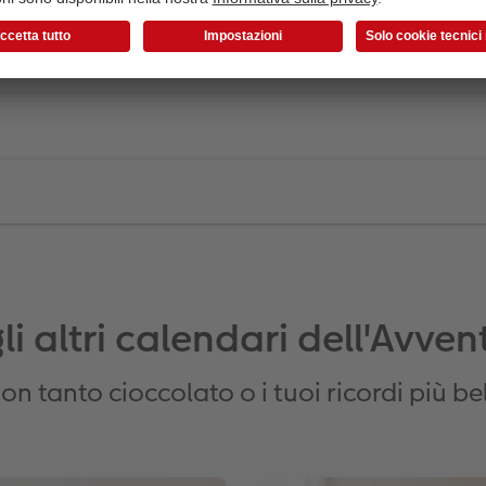
li altri calendari dell'Avv
on tanto cioccolato o i tuoi ricordi più bel