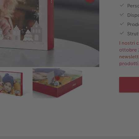
Perso
Disp
Prodo
Strut
I nostri
ottobre 
newslette
prodotti,