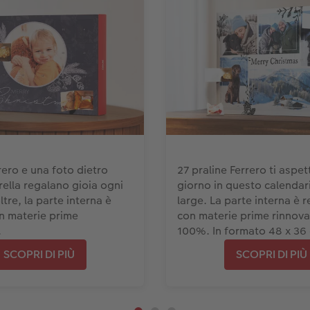
rero e una foto dietro
27 praline Ferrero ti aspe
rella regalano gioia ogni
giorno in questo calendar
ltre, la parte interna è
large. La parte interna è r
in materie prime
con materie prime rinnovab
.
100%. In formato 48 x 36
SCOPRI DI PIÙ
SCOPRI DI PIÙ