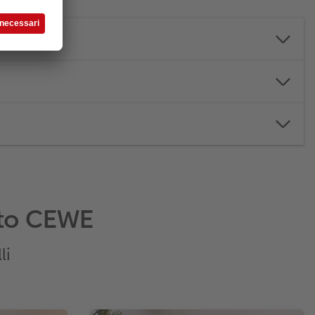
ento CEWE
li