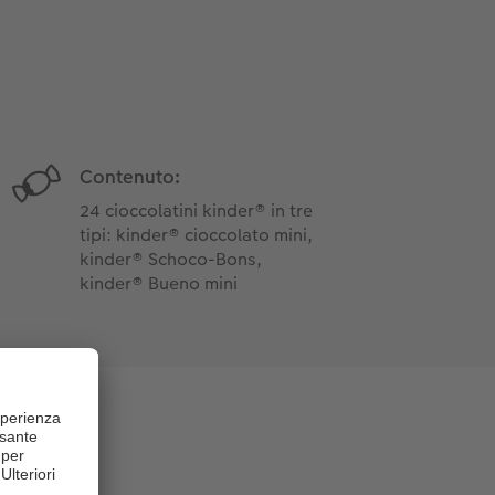
Contenuto:
24 cioccolatini kinder® in tre
tipi: kinder® cioccolato mini,
kinder® Schoco-Bons,
kinder® Bueno mini
er®