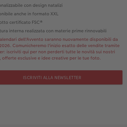
nalizzabile con design natalizi
onibile anche in formato XXL
tto certificato FSC®
tura interna realizzata con materie prime rinnovabili
 calendari dell'Avvento saranno nuovamente disponibili da
2026. Comunicheremo l'inizio esatto delle vendite tramite
r: iscriviti qui per non perderti tutte le novità sui nostri
 offerte esclusive e idee creative per le tue foto.
ISCRIVITI ALLA NEWSLETTER