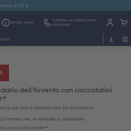
 spesa di 59 €
Contattaci al numero verde
Servizio clienti
800141005
over
dario dell'Avvento con cioccolatini
r®
on la tua foto e riempito con 24 cioccolatini
co formato A4, in verticale o orizzontale
4 cioccolatini kinder®