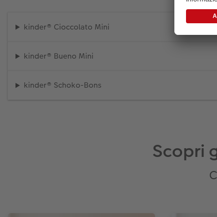
kinder® Cioccolato Mini
kinder® Bueno Mini
kinder® Schoko-Bons
Scopri g
C