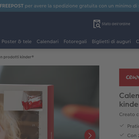
FREEPOST
per avere la spedizione gratuita con un minimo di
Stato dell'ordine
Poster & tele
Calendari
Fotoregali
Biglietti di auguri
C
n prodotti kinder®
Calen
kinde
Creato c
Prati
Con 2