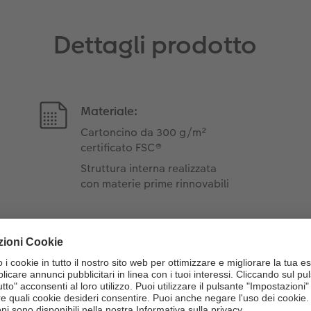
Dettagli prodotto
Materiale:
Cartoncino da 300 g/m²
certificato FSC®
Struttura interna realizzata
con materie prime rinnovabili
gredienti dei prodotti kind