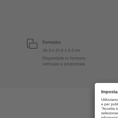
Formato:
30,5 x 21,0 x 3,5 cm
Disponibile in formato
verticale o orizzontale
In