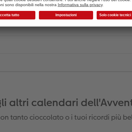
li altri calendari dell'Avv
on tanto cioccolato o i tuoi ricordi più bel