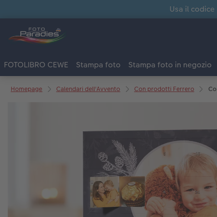
Usa il codice
FOTOLIBRO CEWE
Stampa foto
Stampa foto in negozio
Homepage
Calendari dell'Avvento
Con prodotti Ferrero
Con