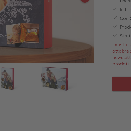
fines
In fo
Con 2
Prodo
Strut
I nostri
ottobre 
newslette
prodotti,