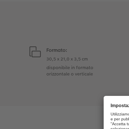
Formato:
30,5 x 21,0 x 3,5 cm
disponibile in formato
orizzontale o verticale
In