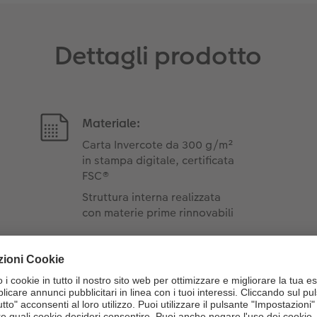
Dettagli prodotto
Materiale:
Carta Invercote da 300 g/m²
in stampa digitale, certificata
FSC®
Struttura interna realizzata
con materie prime rinnovabili
gredienti dei prodotti Ferr