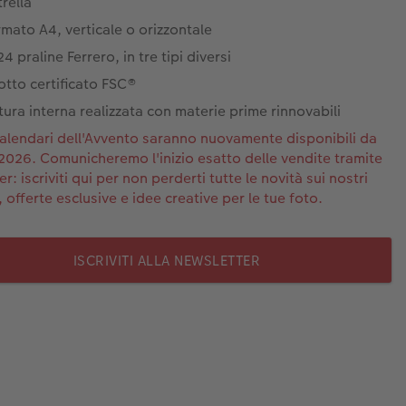
trella
rmato A4, verticale o orizzontale
4 praline Ferrero, in tre tipi diversi
tto certificato FSC®
tura interna realizzata con materie prime rinnovabili
 calendari dell'Avvento saranno nuovamente disponibili da
2026. Comunicheremo l'inizio esatto delle vendite tramite
r: iscriviti qui per non perderti tutte le novità sui nostri
 offerte esclusive e idee creative per le tue foto.
ISCRIVITI ALLA NEWSLETTER