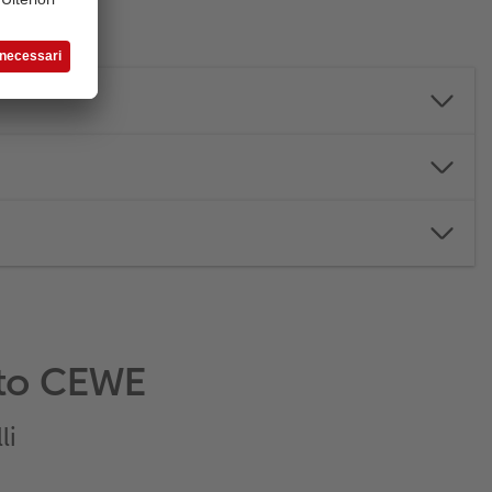
ento CEWE
li