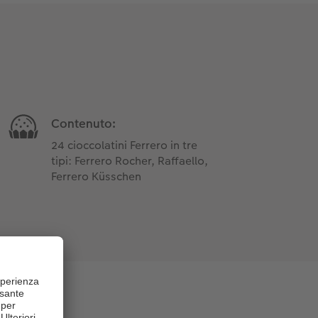
Contenuto:
24 cioccolatini Ferrero in tre
tipi: Ferrero Rocher, Raffaello,
Ferrero Küsschen
ero