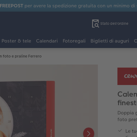
FREEPOST
per avere la spedizione gratuita con un minimo di
Stato dell'ordine
Poster & tele
Calendari
Fotoregali
Biglietti di auguri
C
 foto e praline Ferrero
Calen
finest
Doppia gi
foto pre
Le tu