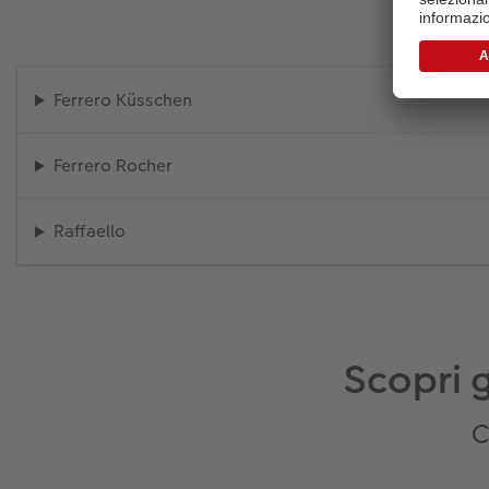
Ferrero Küsschen
Ferrero Rocher
Raffaello
Scopri g
C