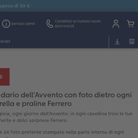
 spesa di 59 €
Contattaci al numero verde
Servizio clienti
800141005
over
dario dell'Avvento con foto dietro ogni
rella e praline Ferrero
oia, ogni giorno dell'Avvento: in ogni casellina trovi le tue
ferite e dolci sorprese Ferrero.
e 24 foto preferite stampate nella parte interna di ogni