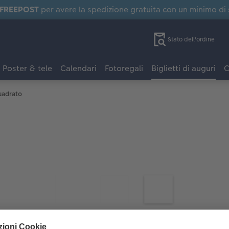
FREEPOST
per avere la spedizione gratuita con un minimo di
Stato dell'ordine
Poster & tele
Calendari
Fotoregali
Biglietti di auguri
C
uadrato