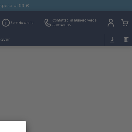
 spesa di 59 €
Contattaci al numero verde
Servizio clienti
800141005
over