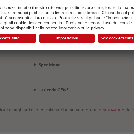
Il configuratore sta caricando...
Spedizione
L'azienda CEWE
otti o sugli ordini puoi chiamarci al numero gratuito
800141005
dal 